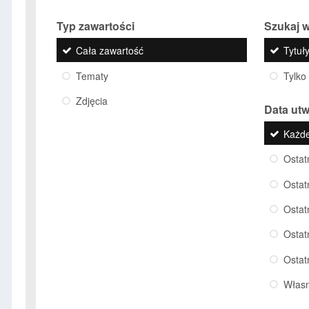
Typ zawartości
Szukaj w
Cała zawartość
Tytuły
Tematy
Tylko
Zdjęcia
Data ut
Każd
Ostat
Ostat
Ostat
Ostat
Ostat
Włas