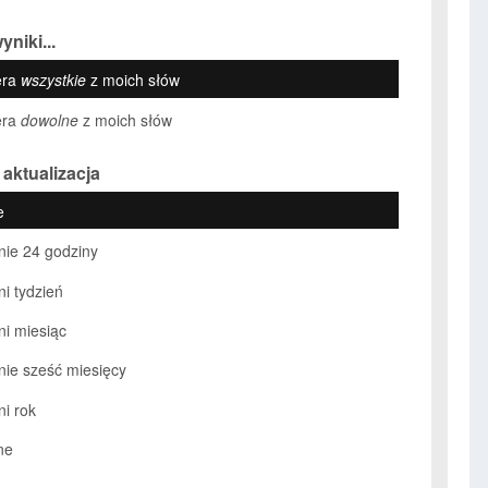
yniki...
era
wszystkie
z moich słów
era
dowolne
z moich słów
 aktualizacja
e
nie 24 godziny
ni tydzień
ni miesiąc
nie sześć miesięcy
ni rok
ne