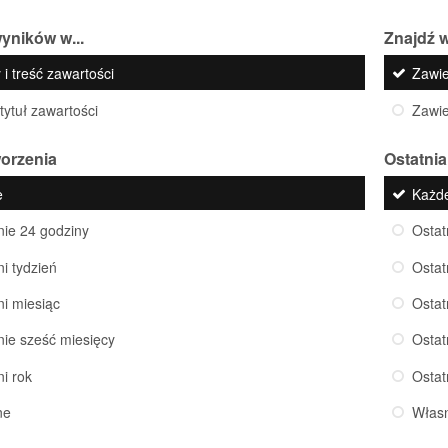
yników w...
Znajdź w
 i treść zawartości
Zawi
 tytuł zawartości
Zawi
worzenia
Ostatnia
e
Każd
nie 24 godziny
Ostat
ni tydzień
Ostat
ni miesiąc
Ostat
nie sześć miesięcy
Ostat
ni rok
Ostat
ne
Włas