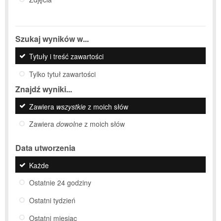
Szukaj wyników w...
Tytuły i treść zawartości
Tylko tytuł zawartości
Znajdź wyniki...
Zawiera
wszystkie
z moich słów
Zawiera
dowolne
z moich słów
Data utworzenia
Każde
Ostatnie 24 godziny
Ostatni tydzień
Ostatni miesiąc