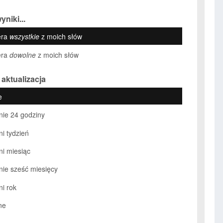
yniki...
era
wszystkie
z moich słów
era
dowolne
z moich słów
 aktualizacja
e
nie 24 godziny
ni tydzień
ni miesiąc
nie sześć miesięcy
ni rok
ne