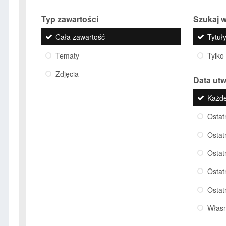
Typ zawartości
Szukaj w
Cała zawartość
Tytuły
Tematy
Tylko
Zdjęcia
Data ut
Każd
Ostat
Ostat
Ostat
Ostat
Ostat
Włas