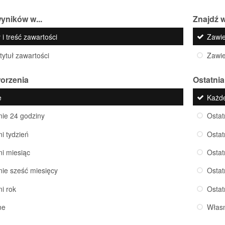
yników w...
Znajdź w
 i treść zawartości
Zawi
 tytuł zawartości
Zawi
worzenia
Ostatnia
e
Każd
nie 24 godziny
Ostat
ni tydzień
Ostat
ni miesiąc
Ostat
nie sześć miesięcy
Ostat
ni rok
Ostat
ne
Włas