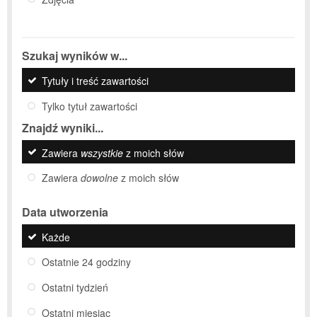
Szukaj wyników w...
Tytuły i treść zawartości
Tylko tytuł zawartości
Znajdź wyniki...
Zawiera
wszystkie
z moich słów
Zawiera
dowolne
z moich słów
Data utworzenia
Każde
Ostatnie 24 godziny
Ostatni tydzień
Ostatni miesiąc