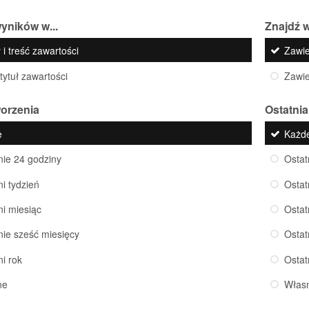
yników w...
Znajdź w
 i treść zawartości
Zawi
 tytuł zawartości
Zawi
worzenia
Ostatnia
e
Każd
nie 24 godziny
Ostat
ni tydzień
Ostat
ni miesiąc
Ostat
nie sześć miesięcy
Ostat
ni rok
Ostat
ne
Włas