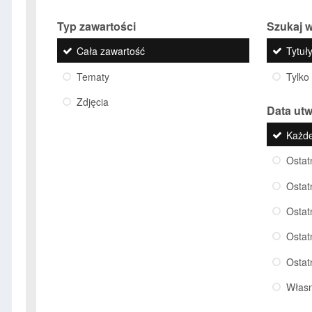
Typ zawartości
Szukaj w
Cała zawartość
Tytuły
Tematy
Tylko
Zdjęcia
Data ut
Każd
Ostat
Ostat
Ostat
Ostat
Ostat
Włas