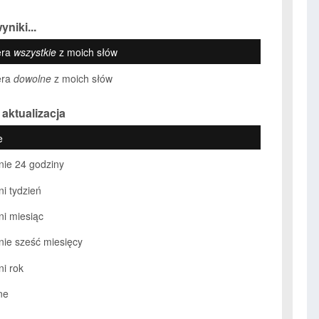
yniki...
era
wszystkie
z moich słów
era
dowolne
z moich słów
 aktualizacja
e
nie 24 godziny
ni tydzień
ni miesiąc
nie sześć miesięcy
ni rok
ne