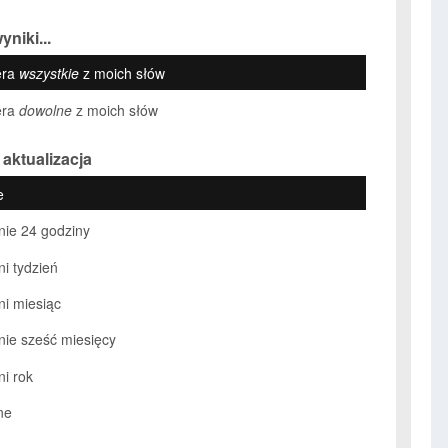
yniki...
era
wszystkie
z moich słów
era
dowolne
z moich słów
 aktualizacja
e
nie 24 godziny
ni tydzień
ni miesiąc
nie sześć miesięcy
ni rok
ne