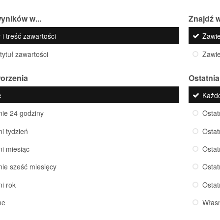
yników w...
Znajdź w
 i treść zawartości
Zawi
 tytuł zawartości
Zawi
worzenia
Ostatnia
e
Każd
nie 24 godziny
Ostat
ni tydzień
Ostat
ni miesiąc
Ostat
nie sześć miesięcy
Ostat
ni rok
Ostat
ne
Włas