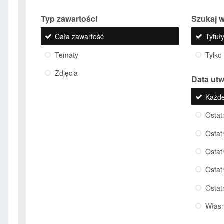
Typ zawartości
Szukaj w
Cała zawartość
Tytuły
Tematy
Tylko
Zdjęcia
Data ut
Każd
Ostat
Ostat
Ostat
Ostat
Ostat
Włas