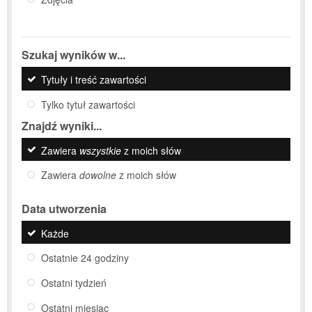
Szukaj wyników w...
Tytuły i treść zawartości
Tylko tytuł zawartości
Znajdź wyniki...
Zawiera
wszystkie
z moich słów
Zawiera
dowolne
z moich słów
Data utworzenia
Każde
Ostatnie 24 godziny
Ostatni tydzień
Ostatni miesiąc