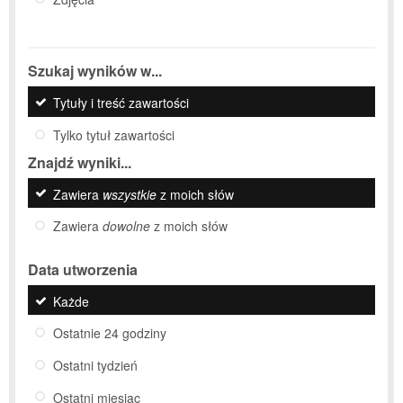
Szukaj wyników w...
Tytuły i treść zawartości
Tylko tytuł zawartości
Znajdź wyniki...
Zawiera
wszystkie
z moich słów
Zawiera
dowolne
z moich słów
Data utworzenia
Każde
Ostatnie 24 godziny
Ostatni tydzień
Ostatni miesiąc