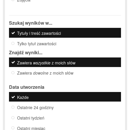
Szukaj wyników w...
Tytuły i treść zawartości
Tylko tytuł zawartości
Znajdź wyniki...
Zawiera
wszystkie
z moich słów
Zawiera
dowolne
z moich słów
Data utworzenia
Każde
Ostatnie 24 godziny
Ostatni tydzień
Ostatni miesiąc