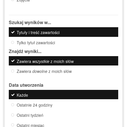
Szukaj wyników w...
Tytuły i treść zawartości
Tylko tytuł zawartości
Znajdź wyniki...
Zawiera
wszystkie
z moich słów
Zawiera
dowolne
z moich słów
Data utworzenia
Każde
Ostatnie 24 godziny
Ostatni tydzień
Ostatni miesiąc