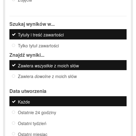
Szukaj wyników w...
Tytuły i treść zawartości
Tylko tytuł zawartości
Znajdź wyniki...
Zawiera
wszystkie
z moich słów
Zawiera
dowolne
z moich słów
Data utworzenia
Każde
Ostatnie 24 godziny
Ostatni tydzień
Ostatni miesiąc