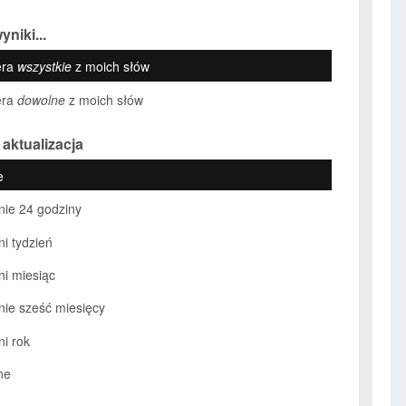
yniki...
era
wszystkie
z moich słów
era
dowolne
z moich słów
 aktualizacja
e
nie 24 godziny
ni tydzień
ni miesiąc
nie sześć miesięcy
ni rok
ne