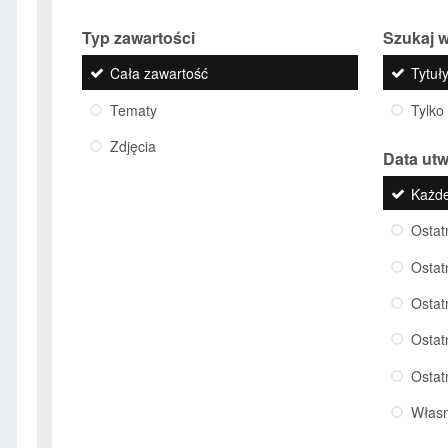
Typ zawartości
Szukaj w
Cała zawartość
Tytuły
Tematy
Tylko
Zdjęcia
Data ut
Każd
Ostat
Ostat
Ostat
Ostat
Ostat
Włas