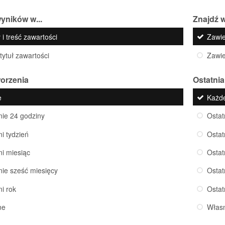
yników w...
Znajdź w
 i treść zawartości
Zawi
 tytuł zawartości
Zawi
worzenia
Ostatnia
e
Każd
nie 24 godziny
Ostat
ni tydzień
Ostat
ni miesiąc
Ostat
nie sześć miesięcy
Ostat
ni rok
Ostat
ne
Włas