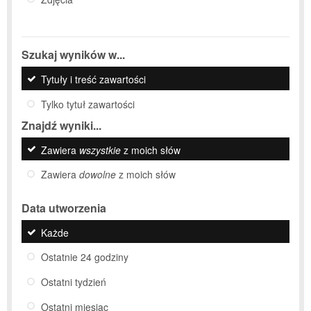
Szukaj wyników w...
Tytuły i treść zawartości
Tylko tytuł zawartości
Znajdź wyniki...
Zawiera
wszystkie
z moich słów
Zawiera
dowolne
z moich słów
Data utworzenia
Każde
Ostatnie 24 godziny
Ostatni tydzień
Ostatni miesiąc