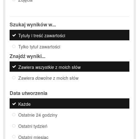
Szukaj wyników w...
Tytuły i treść zawartości
Tylko tytuł zawartości
Znajdź wyniki...
Zawiera
wszystkie
z moich słów
Zawiera
dowolne
z moich słów
Data utworzenia
Każde
Ostatnie 24 godziny
Ostatni tydzień
Ostatni miesiąc