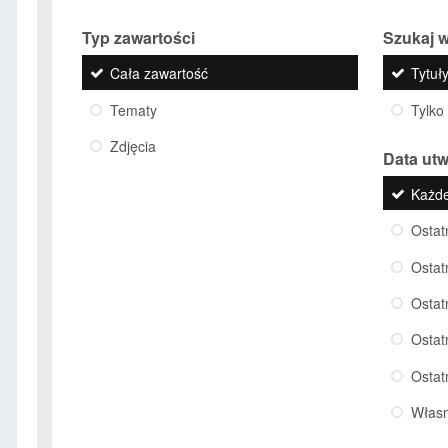
Typ zawartości
Szukaj w
Cała zawartość
Tytuły
Tematy
Tylko
Zdjęcia
Data ut
Każd
Ostat
Ostat
Ostat
Ostat
Ostat
Włas