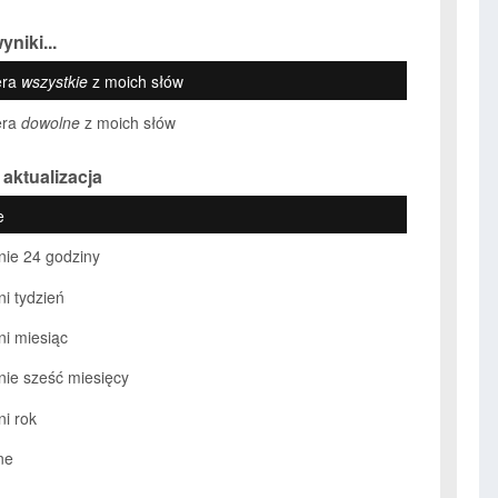
yniki...
era
wszystkie
z moich słów
era
dowolne
z moich słów
 aktualizacja
e
nie 24 godziny
ni tydzień
ni miesiąc
nie sześć miesięcy
ni rok
ne