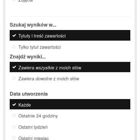
Szukaj wyników w...
Tytuły i treść zawartości
Tylko tytuł zawartości
Znajdź wyniki...
Zawiera
wszystkie
z moich słów
Zawiera
dowolne
z moich słów
Data utworzenia
Każde
Ostatnie 24 godziny
Ostatni tydzień
Ostatni miesiąc