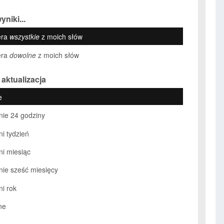
yniki...
era
wszystkie
z moich słów
era
dowolne
z moich słów
 aktualizacja
e
nie 24 godziny
ni tydzień
ni miesiąc
nie sześć miesięcy
ni rok
ne