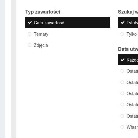
Typ zawartości
Szukaj w
Cała zawartość
Tytuły
Tematy
Tylko
Zdjęcia
Data ut
Każd
Ostat
Ostat
Ostat
Ostat
Ostat
Włas