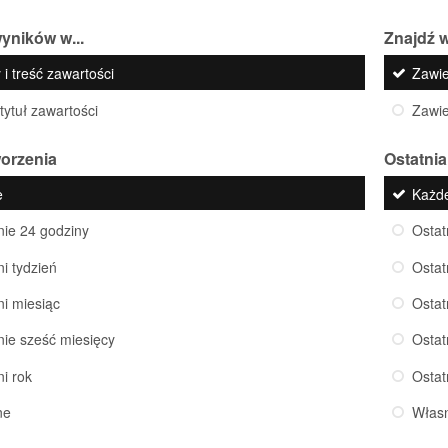
yników w...
Znajdź w
 i treść zawartości
Zawi
 tytuł zawartości
Zawi
worzenia
Ostatnia
e
Każd
nie 24 godziny
Ostat
ni tydzień
Ostat
ni miesiąc
Ostat
nie sześć miesięcy
Ostat
ni rok
Ostat
ne
Włas