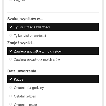
Szukaj wyników w...
Tytuły i treść zawartości
Tylko tytuł zawartości
Znajdź wyniki...
Zawiera
wszystkie
z moich słów
Zawiera
dowolne
z moich słów
Data utworzenia
Każde
Ostatnie 24 godziny
Ostatni tydzień
Ostatni miesiąc