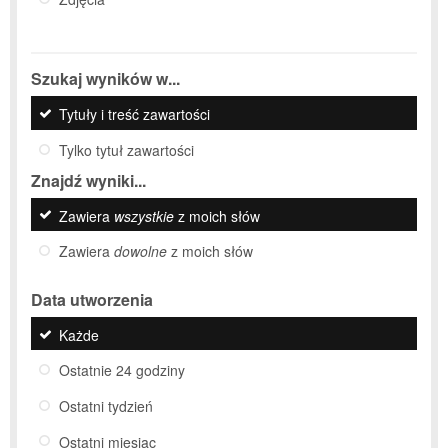
Szukaj wyników w...
Tytuły i treść zawartości
Tylko tytuł zawartości
Znajdź wyniki...
Zawiera
wszystkie
z moich słów
Zawiera
dowolne
z moich słów
Data utworzenia
Każde
Ostatnie 24 godziny
Ostatni tydzień
Ostatni miesiąc