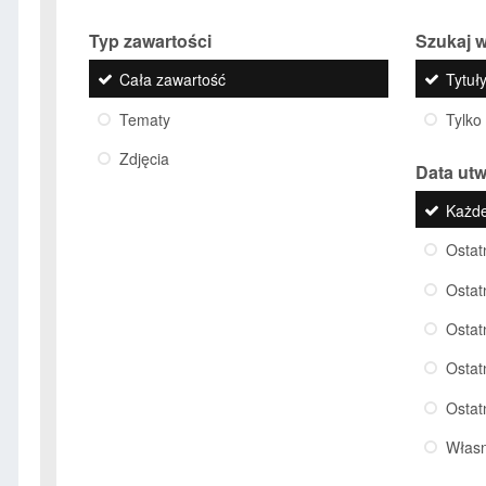
Typ zawartości
Szukaj w
Cała zawartość
Tytuły
Tematy
Tylko
Zdjęcia
Data ut
Każd
Ostat
Ostat
Ostat
Ostat
Ostat
Włas