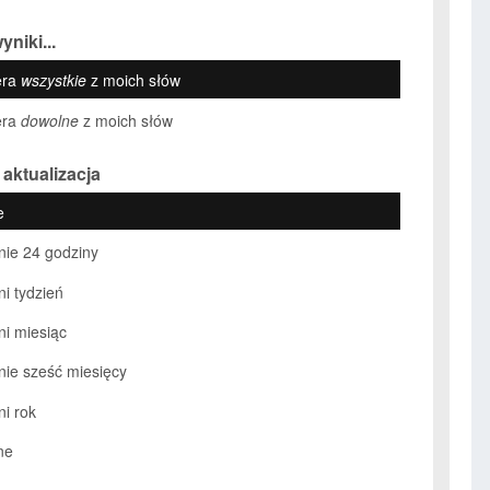
yniki...
era
wszystkie
z moich słów
era
dowolne
z moich słów
 aktualizacja
e
nie 24 godziny
ni tydzień
ni miesiąc
nie sześć miesięcy
ni rok
ne