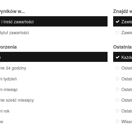
yników w...
Znajdź w
 i treść zawartości
Zawi
 tytuł zawartości
Zawi
worzenia
Ostatnia
e
Każd
nie 24 godziny
Ostat
ni tydzień
Ostat
ni miesiąc
Ostat
nie sześć miesięcy
Ostat
ni rok
Ostat
ne
Włas