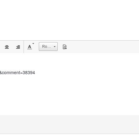
Rozmiar
ent&comment=38394