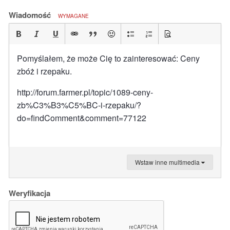
Wiadomość
WYMAGANE
Pomyślałem, że może Cię to zainteresować: Ceny
zbóż i rzepaku.
http://forum.farmer.pl/topic/1089-ceny-
zb%C3%B3%C5%BC-i-rzepaku/?
do=findComment&comment=77122
Wstaw inne multimedia
Weryfikacja