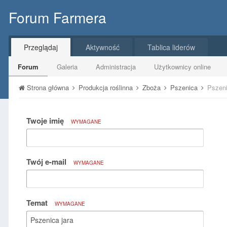
Forum Farmera
Przeglądaj
Aktywność
Tablica liderów
Forum
Galeria
Administracja
Użytkownicy online
Strona główna
Produkcja roślinna
Zboża
Pszenica
Pszeni
Twoje imię
WYMAGANE
Twój e-mail
WYMAGANE
Temat
WYMAGANE