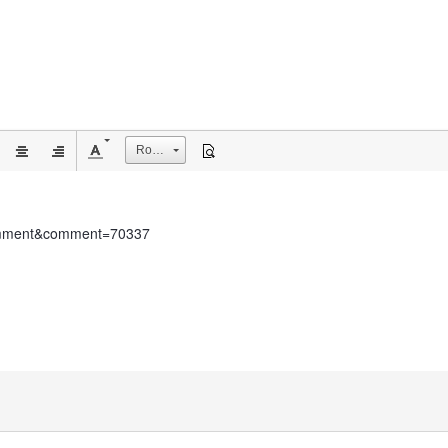
Rozmiar
dComment&comment=70337