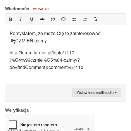
Wiadomość
WYMAGANE
Pomyślałem, że może Cię to zainteresować:
JĘCZMIEŃ ozimy.
http://forum.farmer.pl/topic/1117-
j%C4%99czmie%C5%84-ozimy/?
do=findComment&comment=57110
Wstaw inne multimedia
Weryfikacja