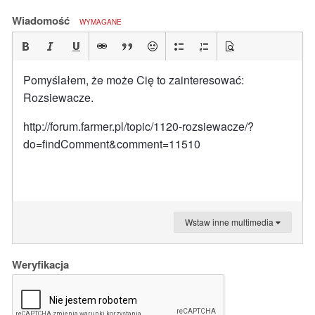
Wiadomość
WYMAGANE
Pomyślałem, że może Cię to zainteresować:
Rozsiewacze.
http://forum.farmer.pl/topic/1120-rozsiewacze/?
do=findComment&comment=11510
Wstaw inne multimedia
Weryfikacja