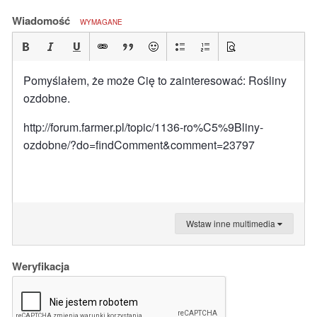
Wiadomość
WYMAGANE
Pomyślałem, że może Cię to zainteresować: Rośliny
ozdobne.
http://forum.farmer.pl/topic/1136-ro%C5%9Bliny-
ozdobne/?do=findComment&comment=23797
Wstaw inne multimedia
Weryfikacja