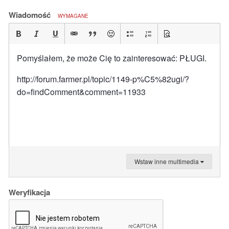
Wiadomość
WYMAGANE
Pomyślałem, że może Cię to zainteresować: PŁUGI.
http://forum.farmer.pl/topic/1149-p%C5%82ugi/?
do=findComment&comment=11933
Wstaw inne multimedia
Weryfikacja