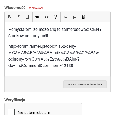
Wiadomość
WYMAGANE
Pomyślałem, że może Cię to zainteresować: CENY
środków ochrony roślin.
http://forum.farmer.pl/topic/1152-ceny-
%C3%A5%E2%80%BArodk%C3%A3%C2%B3w-
ochrony-ro%C3%A5%E2%80%BAlin/?
do=findComment&comment=12138
Wstaw inne multimedia
Weryfikacja