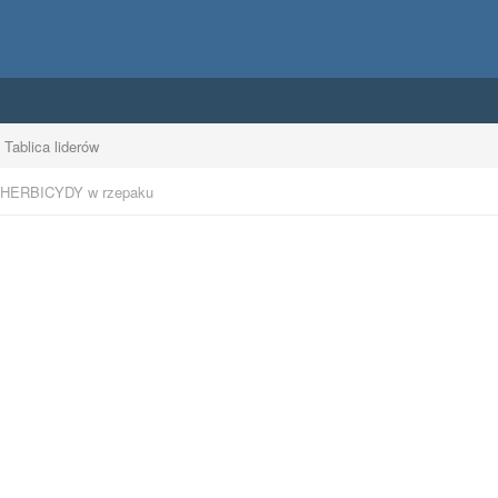
Tablica liderów
HERBICYDY w rzepaku