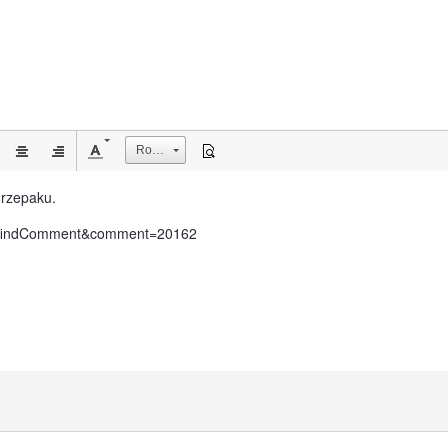
Rozmiar
rzepaku.
?do=findComment&comment=20162