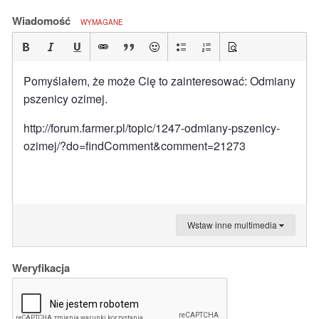
Wiadomość
WYMAGANE
Pomyślałem, że może Cię to zainteresować: Odmiany
pszenicy ozimej.
http://forum.farmer.pl/topic/1247-odmiany-pszenicy-
ozimej/?do=findComment&comment=21273
Wstaw inne multimedia
Weryfikacja