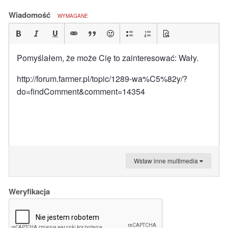
Wiadomość
WYMAGANE
Pomyślałem, że może Cię to zainteresować: Wały.
http://forum.farmer.pl/topic/1289-wa%C5%82y/?
do=findComment&comment=14354
Wstaw inne multimedia
Weryfikacja