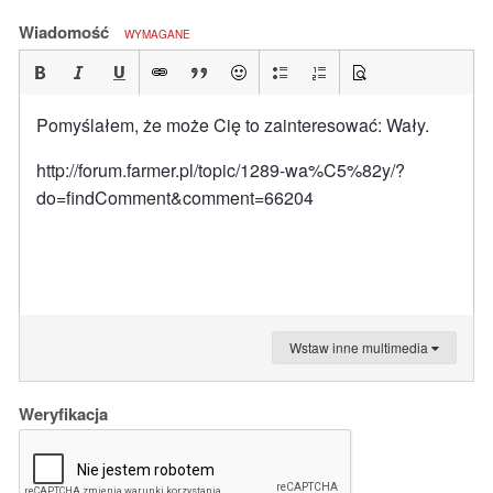
Wiadomość
WYMAGANE
Pomyślałem, że może Cię to zainteresować: Wały.
http://forum.farmer.pl/topic/1289-wa%C5%82y/?
do=findComment&comment=66204
Wstaw inne multimedia
Weryfikacja