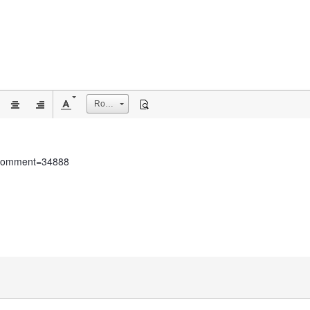
Rozmiar
t&comment=34888