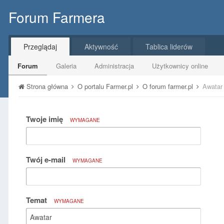
Forum Farmera
Przeglądaj
Aktywność
Tablica liderów
Forum
Galeria
Administracja
Użytkownicy online
Strona główna
O portalu Farmer.pl
O forum farmer.pl
Awatar
Twoje imię
WYMAGANE
Twój e-mail
WYMAGANE
Temat
WYMAGANE