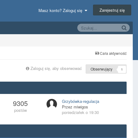
Zarejestruj się
Masz konto? Zaloguj się
Cała aktywność
Zaloguj się, aby obserwować
Obserwujący
1
9305
Grzybówka-regulacja
Przez
miwigos
postów
poniedziałek o 19:30