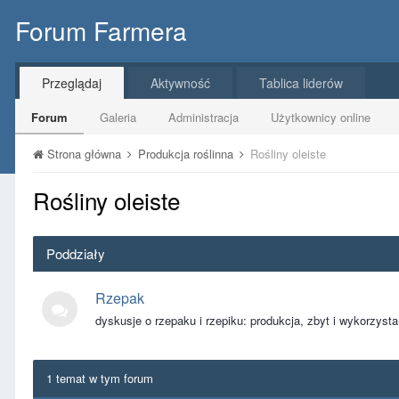
Forum Farmera
Przeglądaj
Aktywność
Tablica liderów
Forum
Galeria
Administracja
Użytkownicy online
Strona główna
Produkcja roślinna
Rośliny oleiste
Rośliny oleiste
Poddziały
Rzepak
dyskusje o rzepaku i rzepiku: produkcja, zbyt i wykorzysta
1 temat w tym forum