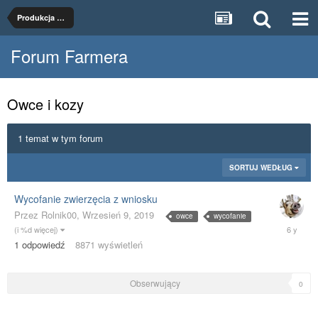
Produkcja zwierzęca
Forum Farmera
Owce i kozy
1 temat w tym forum
SORTUJ WEDŁUG
Wycofanie zwierzęcia z wniosku
Przez
Rolnik00
,
Wrzesień 9, 2019
owce
wycofanie
Wrzesień
(i %d więcej)
9,
1
odpowiedź
8871
wyświetleń
2019
Obserwujący
0