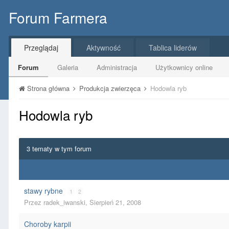
Forum Farmera
Przeglądaj
Aktywność
Tablica liderów
Forum
Galeria
Administracja
Użytkownicy online
Strona główna
Produkcja zwierzęca
Hodowla ryb
Hodowla ryb
3 tematy w tym forum
stawy rybne
1
2
Przez
radek_iwanski
,
Sierpień 21, 2008
Choroby karpii