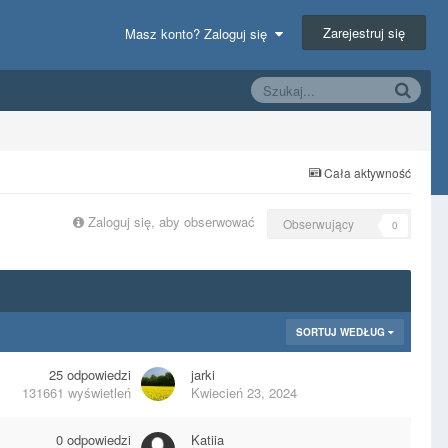
Zarejestruj się
Masz konto? Zaloguj się
Cała aktywność
Zaloguj się, aby obserwować
Obserwujący
0
SORTUJ WEDŁUG
25
odpowiedzi
jarki
131661
wyświetleń
Kwiecień 23, 2024
0
odpowiedzi
Katiia