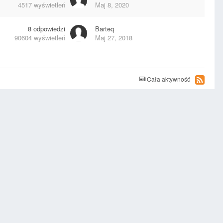
4517
wyświetleń
Maj 8, 2020
8
odpowiedzi
Barteq
90604
wyświetleń
Maj 27, 2018
Cała aktywność