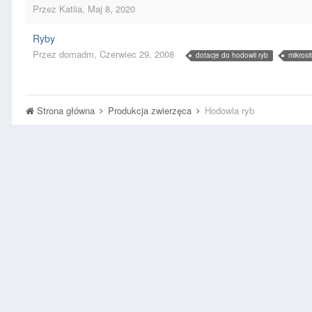
Przez
Katiia
,
Maj 8, 2020
Ryby
Przez
domadm
,
Czerwiec 29, 2008
dotacje do hodowli ryb
mikrosi
Strona główna
Produkcja zwierzęca
Hodowla ryb