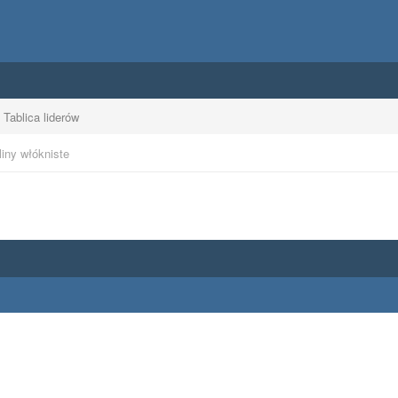
Tablica liderów
iny włókniste