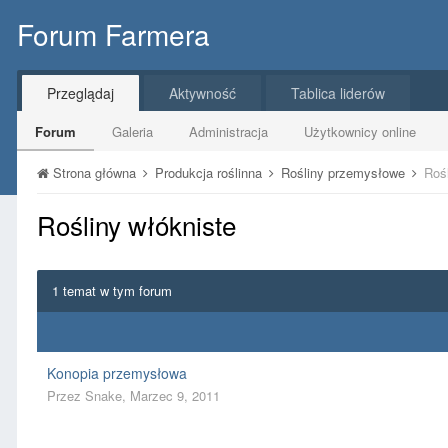
Forum Farmera
Przeglądaj
Aktywność
Tablica liderów
Forum
Galeria
Administracja
Użytkownicy online
Strona główna
Produkcja roślinna
Rośliny przemysłowe
Rośl
Rośliny włókniste
1 temat w tym forum
Konopia przemysłowa
Przez
Snake
,
Marzec 9, 2011