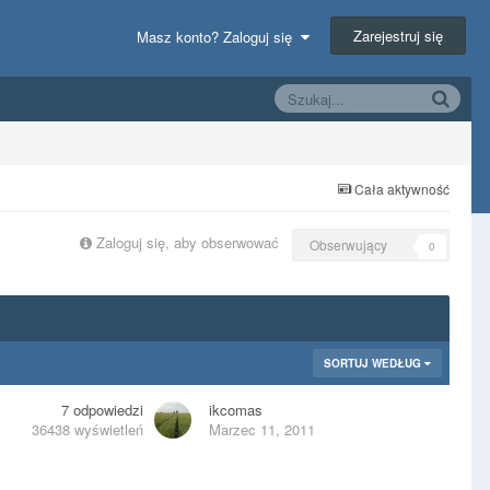
Zarejestruj się
Masz konto? Zaloguj się
Cała aktywność
Zaloguj się, aby obserwować
Obserwujący
0
SORTUJ WEDŁUG
7
odpowiedzi
ikcomas
36438
wyświetleń
Marzec 11, 2011