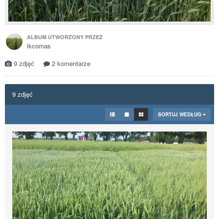
ALBUM UTWORZONY PRZEZ
ikcomas
9 zdjęć
2 komentarze
9 zdjęć
SORTUJ WEDŁUG