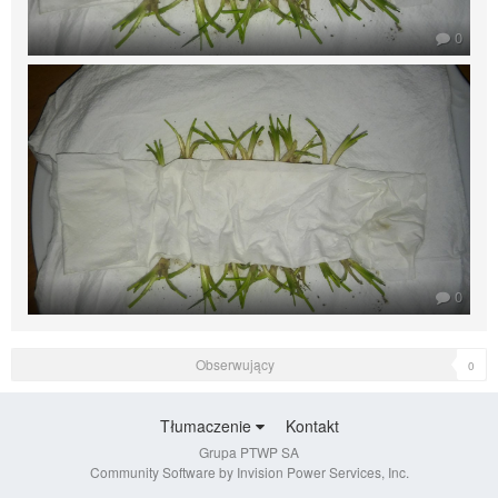
0
0
Obserwujący
0
Tłumaczenie
Kontakt
Grupa PTWP SA
Community Software by Invision Power Services, Inc.