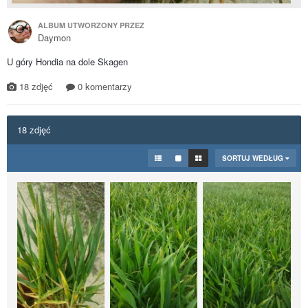
ALBUM UTWORZONY PRZEZ
Daymon
U góry Hondia na dole Skagen
18 zdjęć
0 komentarzy
18 zdjęć
SORTUJ WEDŁUG