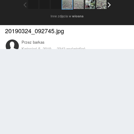
Inne zdjęcia w
wiosna
20190324_092745.jpg
Przez
barkas
Kwiecień 5, 2019
2342 wyświetleń
Znajdź inne zdjęcia dodane przez tego użytkownika
Zgłoś
Obserwujący
0
Z ALBUMU
wiosna