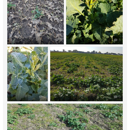
0
0
0
0