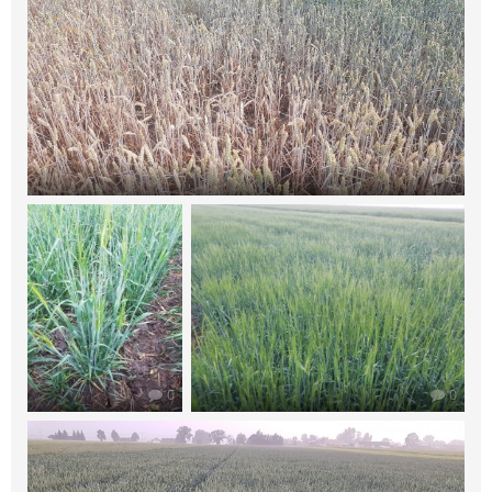
0
0
0