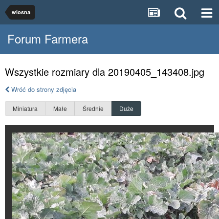
wiosna
Forum Farmera
Wszystkie rozmiary dla 20190405_143408.jpg
Wróć do strony zdjęcia
Miniatura
Małe
Średnie
Duże