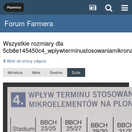
Pszenica
Forum Farmera
Wszystkie rozmiary dla
5cb8e145450c4_wplywterminustosowaniamikronap
Wróć do strony zdjęcia
Miniatura
Małe
Średnie
Duże