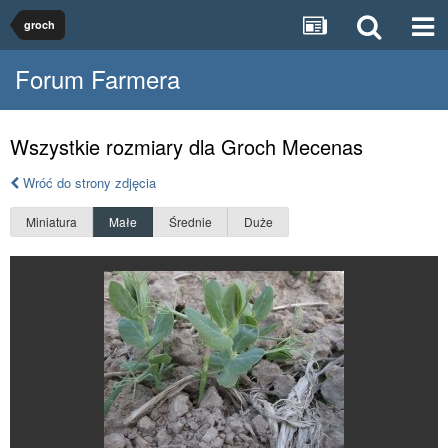
groch
Forum Farmera
Wszystkie rozmiary dla Groch Mecenas
Wróć do strony zdjęcia
Miniatura
Małe
Średnie
Duże