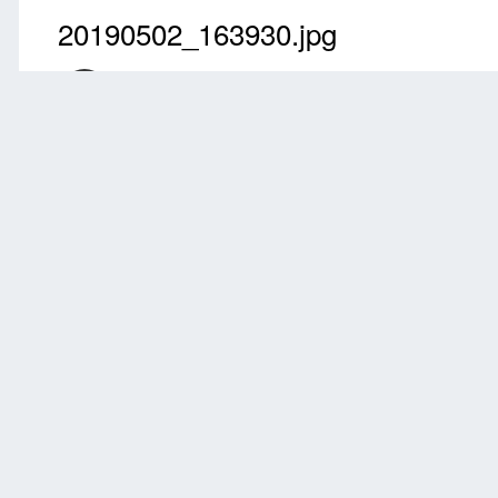
20190502_163930.jpg
Przez
barkas
Maj 2, 2019
2261 wyświetleń
Znajdź inne zdjęcia do
Zgłoś
0 komentarzy
Brak komentarzy do wyświetlenia.