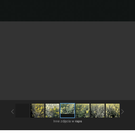
Inne zdjęcia w
raps