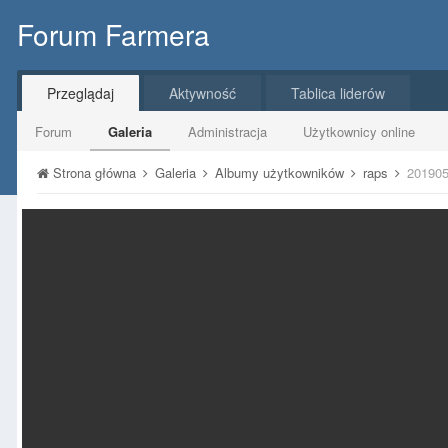
Forum Farmera
Przeglądaj
Aktywność
Tablica liderów
Forum
Galeria
Administracja
Użytkownicy online
Strona główna
Galeria
Albumy użytkowników
raps
201905