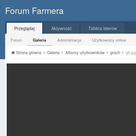
Forum Farmera
Przeglądaj
Aktywność
Tablica liderów
Forum
Galeria
Administracja
Użytkownicy online
Strona główna
Galeria
Albumy użytkowników
groch
g5.jp