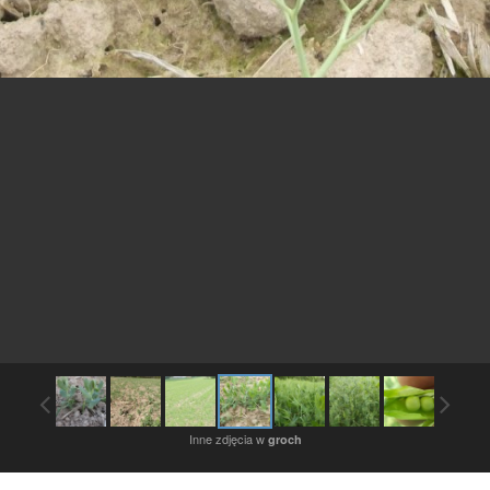
Inne zdjęcia w
groch