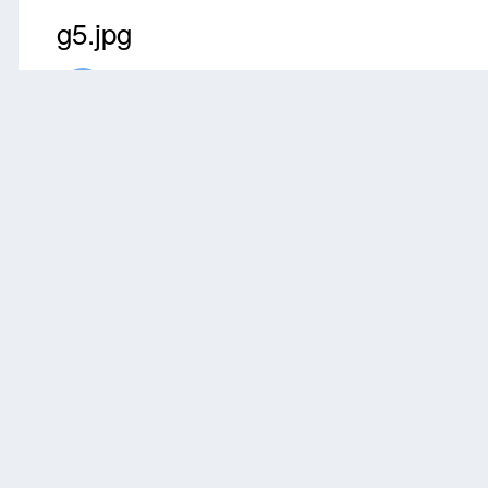
g5.jpg
Przez
ansu
Maj 4, 2019
2371 wyświetleń
Znajdź inne zdjęcia do
Zgłoś
0 komentarzy
Brak komentarzy do wyświetlenia.