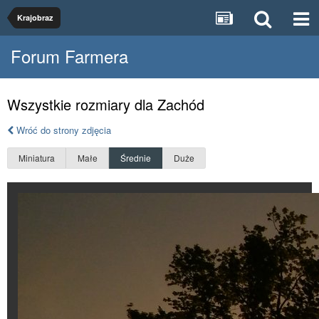
Krajobraz
Forum Farmera
Wszystkie rozmiary dla Zachód
Wróć do strony zdjęcia
Miniatura
Małe
Średnie
Duże