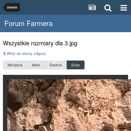
ziemia
Forum Farmera
Wszystkie rozmiary dla 3.jpg
Wróć do strony zdjęcia
Miniatura
Małe
Średnie
Duże