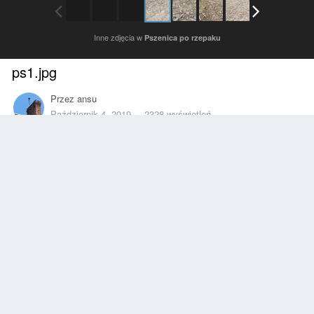
Inne zdjęcia w
Pszenica po rzepaku
ps1.jpg
Przez
ansu
Październik 4, 2019
2328 wyświetleń
Znajdź inne zdjęcia dodane przez tego użytkownika
Zgłoś
Obserwujący
0
Z ALBUMU
Pszenica po rzepaku