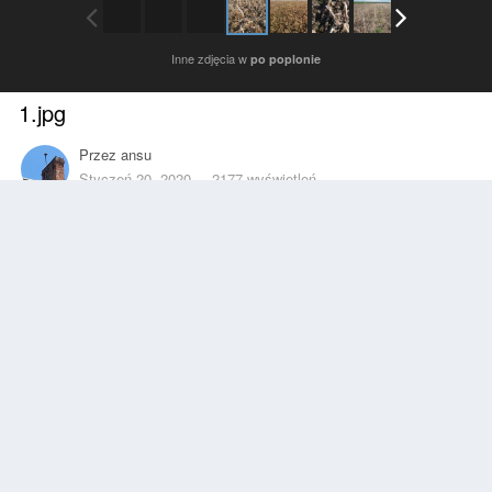
Inne zdjęcia w
po poplonie
1.jpg
Przez
ansu
Styczeń 20, 2020
2177 wyświetleń
Znajdź inne zdjęcia dodane przez tego użytkownika
Zgłoś
Obserwujący
0
Z ALBUMU
po poplonie